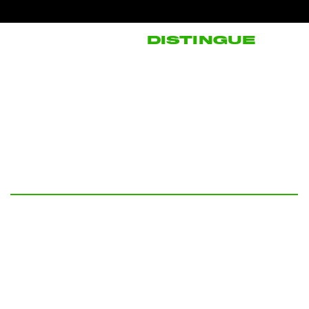
CE QUI NOUS
DISTINGUE
100%
Clients satisfaits
100% ont effectués des économies remarquables